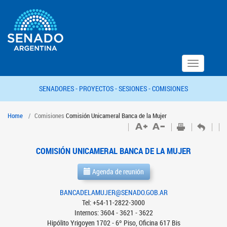
Toggle
navigation
SENADORES -
PROYECTOS -
SESIONES -
COMISIONES
Home
Comisiones
Comisión Unicameral Banca de la Mujer
COMISIÓN UNICAMERAL BANCA DE LA MUJER
Agenda de reunión
BANCADELAMUJER@SENADO.GOB.AR
Tel: +54-11-2822-3000
Internos: 3604 - 3621 - 3622
Hipólito Yrigoyen 1702 - 6º Piso, Oficina 617 Bis