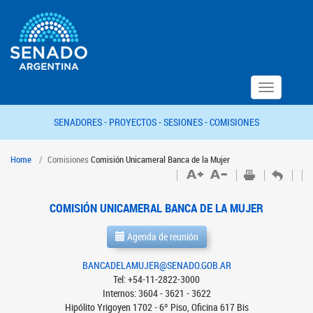
Toggle
navigation
SENADORES -
PROYECTOS -
SESIONES -
COMISIONES
Home
Comisiones
Comisión Unicameral Banca de la Mujer
COMISIÓN UNICAMERAL BANCA DE LA MUJER
Agenda de reunión
BANCADELAMUJER@SENADO.GOB.AR
Tel: +54-11-2822-3000
Internos: 3604 - 3621 - 3622
Hipólito Yrigoyen 1702 - 6º Piso, Oficina 617 Bis