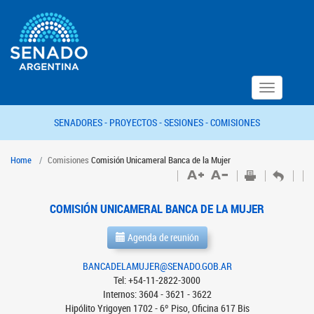
Toggle
navigation
SENADORES -
PROYECTOS -
SESIONES -
COMISIONES
Home
Comisiones
Comisión Unicameral Banca de la Mujer
COMISIÓN UNICAMERAL BANCA DE LA MUJER
Agenda de reunión
BANCADELAMUJER@SENADO.GOB.AR
Tel: +54-11-2822-3000
Internos: 3604 - 3621 - 3622
Hipólito Yrigoyen 1702 - 6º Piso, Oficina 617 Bis