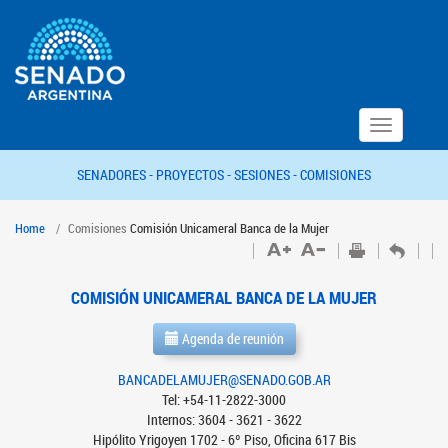
Toggle
navigation
SENADORES -
PROYECTOS -
SESIONES -
COMISIONES
Home
Comisiones
Comisión Unicameral Banca de la Mujer
COMISIÓN UNICAMERAL BANCA DE LA MUJER
Agenda de reunión
BANCADELAMUJER@SENADO.GOB.AR
Tel: +54-11-2822-3000
Internos: 3604 - 3621 - 3622
Hipólito Yrigoyen 1702 - 6º Piso, Oficina 617 Bis