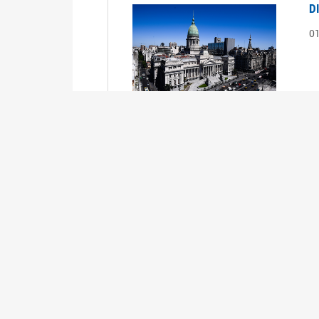
D
0
S
2
1
S
2
0