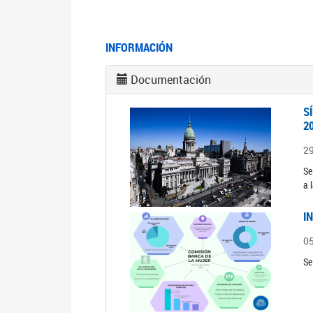
INFORMACIÓN
Documentación
S
2
2
Se
a 
I
0
Se