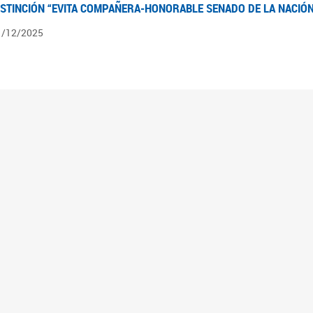
ISTINCIÓN “EVITA COMPAÑERA-HONORABLE SENADO DE LA NACIÓN
1/12/2025
ÍNTESIS INFORMATIVA DE LOS EXPEDIENTES PENDIENTES EN LA COM
025
3/10/2025
ÍNTESIS INFORMATIVA DE LOS EXPEDIENTES PENDIENTES EN LA COM
025
1/10/2025