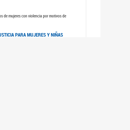
sos de mujeres con violencia por motivos de
USTICIA PARA MUJERES Y NIÑAS
la Mujer, el Secretario General de las Naciones
as mujeres y las niñas".
DICO DE ARGENTINA
a Mujer de Naciones Unidas publicó las
n con los avances en materia de derechos de las