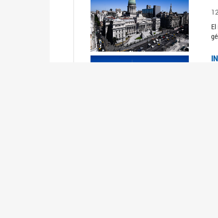
1
El
gé
I
1
Du
Un
C
0
El
Ob
mu
I