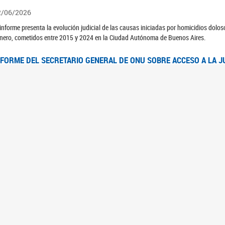
2/06/2026
 informe presenta la evolución judicial de las causas iniciadas por homicidios dolo
nero, cometidos entre 2015 y 2024 en la Ciudad Autónoma de Buenos Aires.
NFORME DEL SECRETARIO GENERAL DE ONU SOBRE ACCESO A LA J
2/06/2026
rante el 70 período de sesiones de la Comisión de la Condición Jurídica y Social de 
idas presentó el Informe "Garantizar y fortalecer el acceso a la justicia para todas l
OMITÉ CEDAW. OBSERVACIONES FINALES AL 8VO. INFORME PERIÓ
3/06/2026
 23 de febrero de 2026, el Comité para la Eliminación de la Discriminación contra l
servaciones Finales al 8vo. Informe Periódico presentado por Argentina, en relació
jeres.
NDEC PRESENTÓ DOSSIER ESTADÍSTICO EN EL MARCO DEL 8M