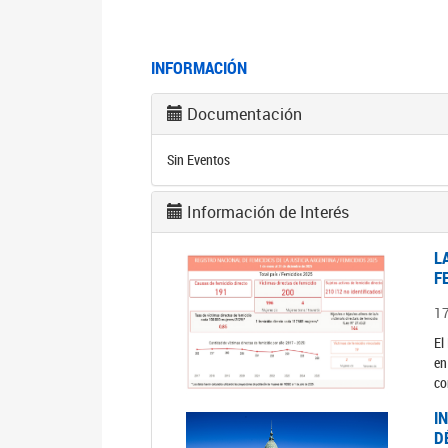
INFORMACIÓN
Documentación
Sin Eventos
Información de Interés
L
F
1
El
en
co
I
D