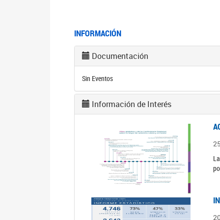
INFORMACIÓN
Documentación
Sin Eventos
Información de Interés
A
2
La
po
I
2