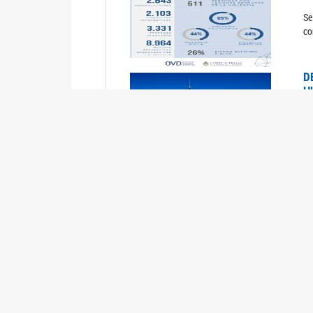
Se
co
D
H
0
La
U
M
0
La
ci
U
1