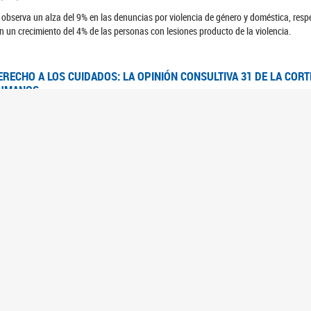
 observa un alza del 9% en las denuncias por violencia de género y doméstica, respe
n un crecimiento del 4% de las personas con lesiones producto de la violencia.
ERECHO A LOS CUIDADOS: LA OPINIÓN CONSULTIVA 31 DE LA COR
UMANOS
7/08/2025
 Corte IDH se pronunció sobre el derecho a los cuidados por pedido del Estado arg
FEM - RELEVAMIENTO DEL ESTADO DE LAS INVESTIGACIONES JUDI
UJERES CIS, MUJERES TRANS Y TRAVESTIS EN LA CIUDAD AUTÓN
6/06/2023
 UFEM presenta un estudio anual sobre el estado y la evolución de las investigacion
s, mujeres trans y travestis
FEM - INFORME RELEVAMIENTO DE FUENTES SECUNDARIAS DE DAT
6/05/2023