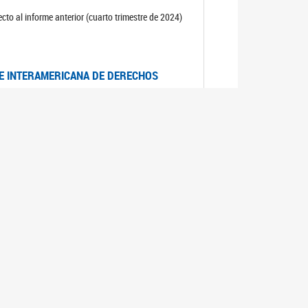
cto al informe anterior (cuarto trimestre de 2024)
TE INTERAMERICANA DE DERECHOS
entino
CIALES POR MUERTES VIOLENTAS DE
OMA DE BUENOS AIRES
es judiciales por muertes violentas de mujeres
OS SOBRE VIOLENCIA SEXUAL