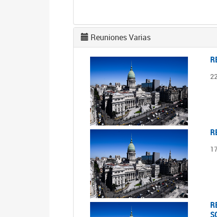
Reuniones Varias
R
2
R
1
R
S