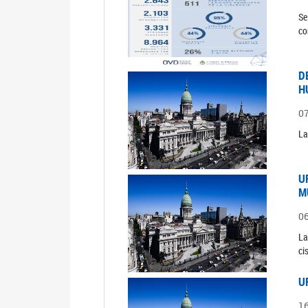
Se
co
D
H
0
La
U
M
0
La
ci
U
1