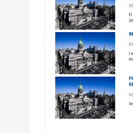
2
El
20
I
0
La
en
P
R
0
Se