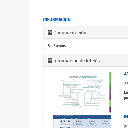
INFORMACIÓN
Documentación
Sin Eventos
Información de Interés
A
2
La
po
I
2