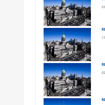
0
R
1
R
0
R