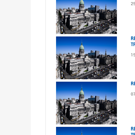
2
R
T
1
R
0
R
T