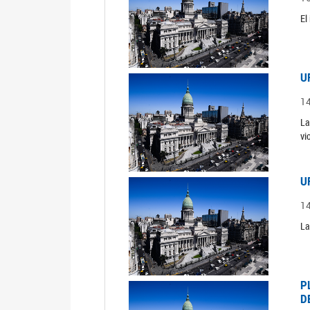
El
U
1
La
vi
U
1
La
P
D