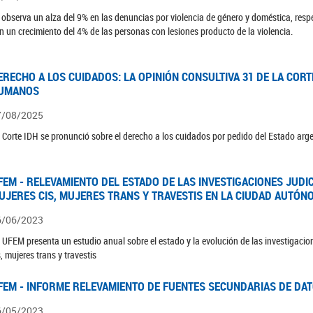
 observa un alza del 9% en las denuncias por violencia de género y doméstica, respe
n un crecimiento del 4% de las personas con lesiones producto de la violencia.
ERECHO A LOS CUIDADOS: LA OPINIÓN CONSULTIVA 31 DE LA COR
UMANOS
7/08/2025
 Corte IDH se pronunció sobre el derecho a los cuidados por pedido del Estado arg
FEM - RELEVAMIENTO DEL ESTADO DE LAS INVESTIGACIONES JUDI
UJERES CIS, MUJERES TRANS Y TRAVESTIS EN LA CIUDAD AUTÓN
6/06/2023
 UFEM presenta un estudio anual sobre el estado y la evolución de las investigacion
s, mujeres trans y travestis
FEM - INFORME RELEVAMIENTO DE FUENTES SECUNDARIAS DE DAT
6/05/2023