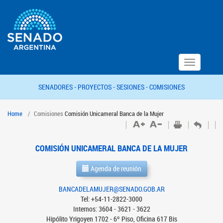
Toggle
navigation
SENADORES -
PROYECTOS -
SESIONES -
COMISIONES
Home
Comisiones
Comisión Unicameral Banca de la Mujer
COMISIÓN UNICAMERAL BANCA DE LA MUJER
Agenda de reunión
BANCADELAMUJER@SENADO.GOB.AR
Tel: +54-11-2822-3000
Internos: 3604 - 3621 - 3622
Hipólito Yrigoyen 1702 - 6º Piso, Oficina 617 Bis