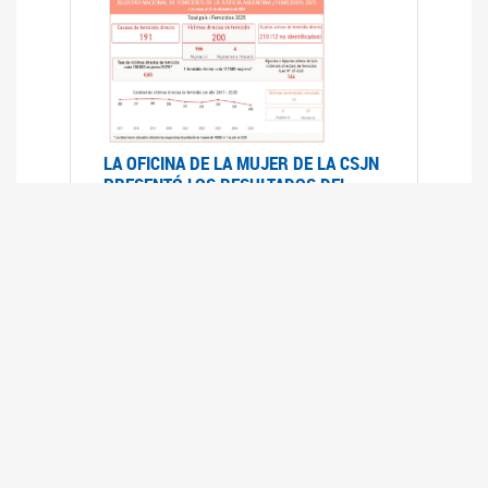
LA OFICINA DE LA MUJER DE LA CSJN
PRESENTÓ LOS RESULTADOS DEL
REGISTRO NACIONAL DE FEMICIDIOS
DE LA JUSTICIA ARGENTINA 2025
17/07/2026
El Registro Nacional de Femicidios de la
Justicia Argentina (RNFJA) identifica y analiza
las 204 causas judiciales iniciadas en 2025, en
las que se investigan los presuntos femicidios
de 200 mujeres cis, trans y travestis. Los datos
se encuentran disponibles para su consulta a
través de una nueva he