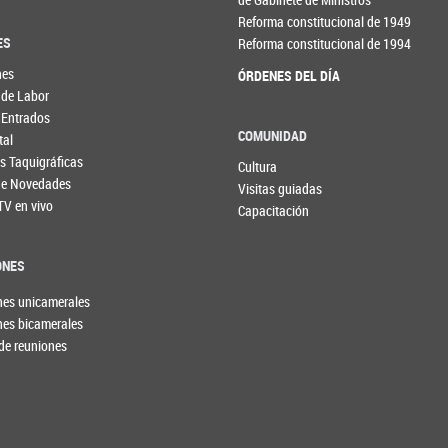
Reforma constitucional de 1949
ES
Reforma constitucional de 1994
nes
ÓRDENES DEL DÍA
 de Labor
 Entrados
COMUNIDAD
tal
s Taquigráficas
Cultura
 de Novedades
Visitas guiadas
TV en vivo
Capacitación
ONES
nes unicamerales
nes bicamerales
de reuniones