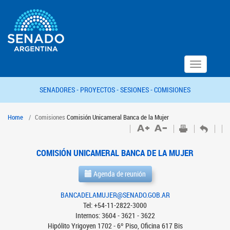
Toggle
navigation
SENADORES -
PROYECTOS -
SESIONES -
COMISIONES
Home
Comisiones
Comisión Unicameral Banca de la Mujer
COMISIÓN UNICAMERAL BANCA DE LA MUJER
Agenda de reunión
BANCADELAMUJER@SENADO.GOB.AR
Tel: +54-11-2822-3000
Internos: 3604 - 3621 - 3622
Hipólito Yrigoyen 1702 - 6º Piso, Oficina 617 Bis