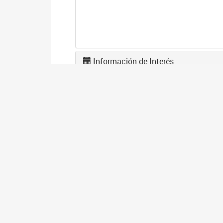
Información de Interés
A
2
La
po
I
2
Se
co