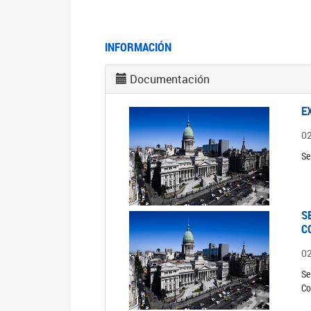
INFORMACIÓN
Documentación
E
0
Se
S
C
0
Se
Co