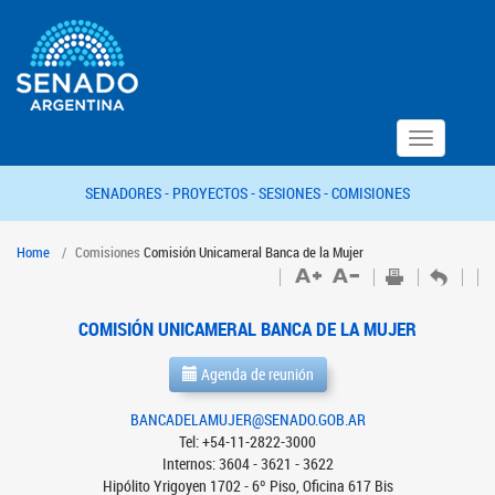
Toggle
navigation
SENADORES -
PROYECTOS -
SESIONES -
COMISIONES
Home
Comisiones
Comisión Unicameral Banca de la Mujer
COMISIÓN UNICAMERAL BANCA DE LA MUJER
Agenda de reunión
BANCADELAMUJER@SENADO.GOB.AR
Tel: +54-11-2822-3000
Internos: 3604 - 3621 - 3622
Hipólito Yrigoyen 1702 - 6º Piso, Oficina 617 Bis