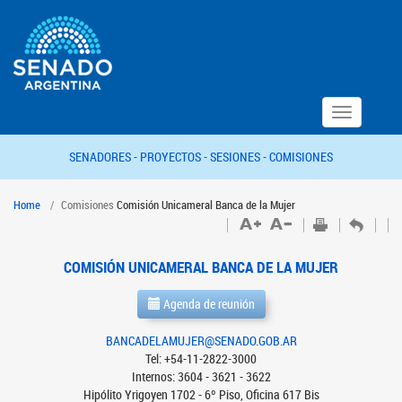
Toggle
navigation
SENADORES -
PROYECTOS -
SESIONES -
COMISIONES
Home
Comisiones
Comisión Unicameral Banca de la Mujer
COMISIÓN UNICAMERAL BANCA DE LA MUJER
Agenda de reunión
BANCADELAMUJER@SENADO.GOB.AR
Tel: +54-11-2822-3000
Internos: 3604 - 3621 - 3622
Hipólito Yrigoyen 1702 - 6º Piso, Oficina 617 Bis