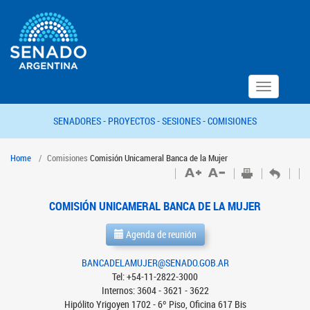
Toggle
navigation
SENADORES -
PROYECTOS -
SESIONES -
COMISIONES
Home
Comisiones
Comisión Unicameral Banca de la Mujer
COMISIÓN UNICAMERAL BANCA DE LA MUJER
Agenda de reunión
BANCADELAMUJER@SENADO.GOB.AR
Tel: +54-11-2822-3000
Internos: 3604 - 3621 - 3622
Hipólito Yrigoyen 1702 - 6º Piso, Oficina 617 Bis