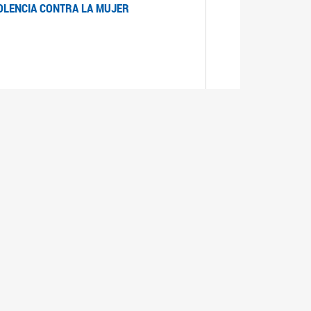
IOLENCIA CONTRA LA MUJER
 LA MUJER
realizó cada expediente desde su ingreso a la
lizado la comisión Banca de la Mujer y así