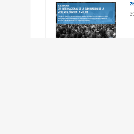
2
2
2
2
R
3
En
Cá
ta