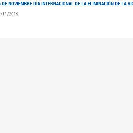
5 DE NOVIEMBRE DÍA INTERNACIONAL DE LA ELIMINACIÓN DE LA V
5/11/2019
3 DE SEPTIEMBRE DÍA NACIONAL DE LOS DERECHOS POLÍTICOS DE
3/09/2019
ECORRIDO PARLAMENTARIO DE LEYES VIGENTES
0/04/2019
 los organigramas encontraran el recorrido resumido del camino parlamentario que 
mara de Senadores hasta su promulgación como Ley, podrán ver en particular lo rea
mbién por las comisiones intervinientes