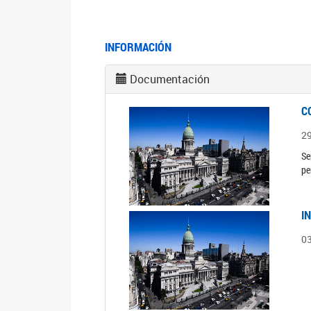
INFORMACIÓN
Documentación
C
2
Se
pe
I
0