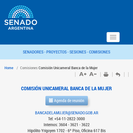
Toggle
navigation
SENADORES -
PROYECTOS -
SESIONES -
COMISIONES
Home
Comisiones
Comisión Unicameral Banca de la Mujer
COMISIÓN UNICAMERAL BANCA DE LA MUJER
Agenda de reunión
BANCADELAMUJER@SENADO.GOB.AR
Tel: +54-11-2822-3000
Internos: 3604 - 3621 - 3622
Hipólito Yrigoyen 1702 - 6º Piso, Oficina 617 Bis