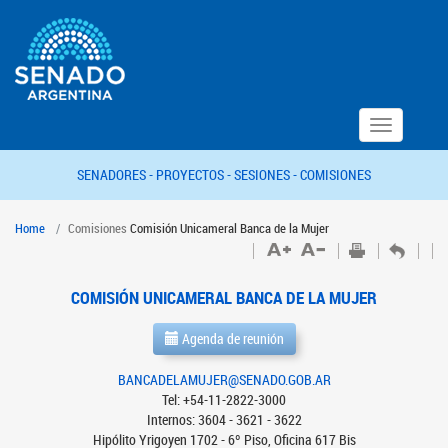
Toggle
navigation
SENADORES -
PROYECTOS -
SESIONES -
COMISIONES
Home
Comisiones
Comisión Unicameral Banca de la Mujer
COMISIÓN UNICAMERAL BANCA DE LA MUJER
Agenda de reunión
BANCADELAMUJER@SENADO.GOB.AR
Tel: +54-11-2822-3000
Internos: 3604 - 3621 - 3622
Hipólito Yrigoyen 1702 - 6º Piso, Oficina 617 Bis