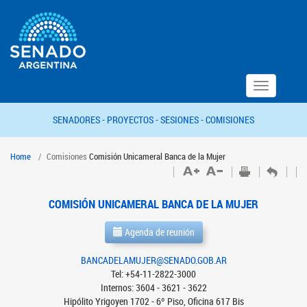
Toggle
navigation
SENADORES -
PROYECTOS -
SESIONES -
COMISIONES
Home
Comisiones
Comisión Unicameral Banca de la Mujer
COMISIÓN UNICAMERAL BANCA DE LA MUJER
Agenda de reunión
BANCADELAMUJER@SENADO.GOB.AR
Tel: +54-11-2822-3000
Internos: 3604 - 3621 - 3622
Hipólito Yrigoyen 1702 - 6º Piso, Oficina 617 Bis