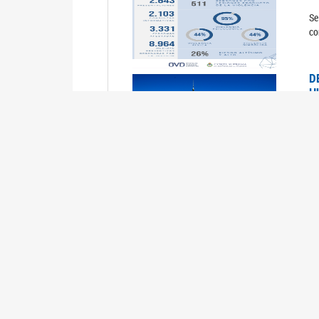
Se
co
D
H
0
La
U
M
0
La
ci
U
1