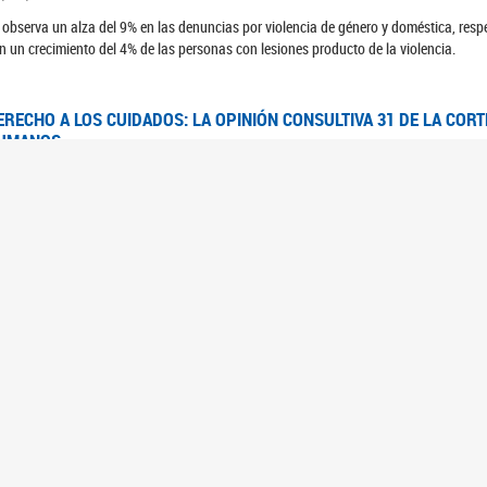
 observa un alza del 9% en las denuncias por violencia de género y doméstica, respe
n un crecimiento del 4% de las personas con lesiones producto de la violencia.
ERECHO A LOS CUIDADOS: LA OPINIÓN CONSULTIVA 31 DE LA COR
UMANOS
7/08/2025
 Corte IDH se pronunció sobre el derecho a los cuidados por pedido del Estado arg
FEM - RELEVAMIENTO DEL ESTADO DE LAS INVESTIGACIONES JUDI
UJERES CIS, MUJERES TRANS Y TRAVESTIS EN LA CIUDAD AUTÓN
6/06/2023
 UFEM presenta un estudio anual sobre el estado y la evolución de las investigacion
s, mujeres trans y travestis
FEM - INFORME RELEVAMIENTO DE FUENTES SECUNDARIAS DE DAT
6/05/2023