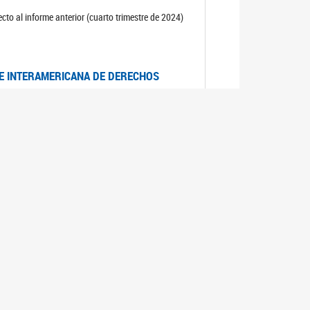
cto al informe anterior (cuarto trimestre de 2024)
TE INTERAMERICANA DE DERECHOS
entino
CIALES POR MUERTES VIOLENTAS DE
OMA DE BUENOS AIRES
es judiciales por muertes violentas de mujeres
OS SOBRE VIOLENCIA SEXUAL