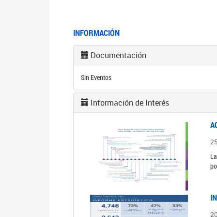
INFORMACIÓN
Documentación
Sin Eventos
Información de Interés
A
2
La
po
I
2