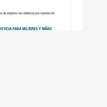
sos de mujeres con violencia por motivos de
USTICIA PARA MUJERES Y NIÑAS
la Mujer, el Secretario General de las Naciones
as mujeres y las niñas".
DICO DE ARGENTINA
a Mujer de Naciones Unidas publicó las
n con los avances en materia de derechos de las