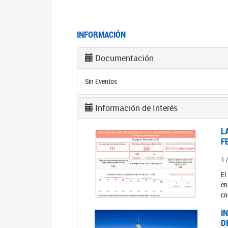
INFORMACIÓN
Documentación
Sin Eventos
Información de Interés
L
F
1
El
en
co
I
D