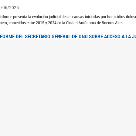
2/06/2026
 informe presenta la evolución judicial de las causas iniciadas por homicidios dolo
nero, cometidos entre 2015 y 2024 en la Ciudad Autónoma de Buenos Aires.
NFORME DEL SECRETARIO GENERAL DE ONU SOBRE ACCESO A LA J
2/06/2026
rante el 70 período de sesiones de la Comisión de la Condición Jurídica y Social de 
idas presentó el Informe "Garantizar y fortalecer el acceso a la justicia para todas l
OMITÉ CEDAW. OBSERVACIONES FINALES AL 8VO. INFORME PERIÓ
3/06/2026
 23 de febrero de 2026, el Comité para la Eliminación de la Discriminación contra l
servaciones Finales al 8vo. Informe Periódico presentado por Argentina, en relació
jeres.
NDEC PRESENTÓ DOSSIER ESTADÍSTICO EN EL MARCO DEL 8M