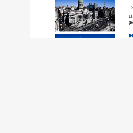
1
El
gé
I
1
Du
Un
C
0
El
Ob
mu
I