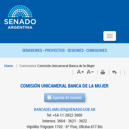
Toggle
navigation
SENADORES -
PROYECTOS -
SESIONES -
COMISIONES
Home
Comisiones
Comisión Unicameral Banca de la Mujer
COMISIÓN UNICAMERAL BANCA DE LA MUJER
Agenda de reunión
BANCADELAMUJER@SENADO.GOB.AR
Tel: +54-11-2822-3000
Internos: 3604 - 3621 - 3622
Hipólito Yrigoyen 1702 - 6º Piso, Oficina 617 Bis