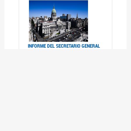
INFORME DEL SECRETARIO GENERAL
DE ONU SOBRE ACCESO A LA
JUSTICIA PARA MUJERES Y NIÑAS
12/06/2026
Durante el 70 período de sesiones de la
Comisión de la Condición Jurídica y Social de la
Mujer, el Secretario General de las Naciones
Unidas presentó el Informe "Garantizar y
fortalecer el acceso a la justicia para todas las
mujeres y las niñas".