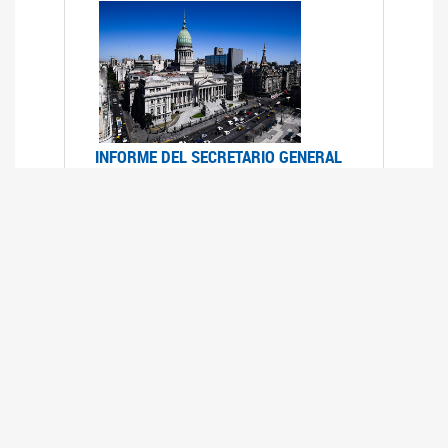
INFORME DEL SECRETARIO GENERAL
DE ONU SOBRE ACCESO A LA
JUSTICIA PARA MUJERES Y NIÑAS
12/06/2026
Durante el 70 período de sesiones de la
Comisión de la Condición Jurídica y Social de la
Mujer, el Secretario General de las Naciones
Unidas presentó el Informe "Garantizar y
fortalecer el acceso a la justicia para todas las
mujeres y las niñas".