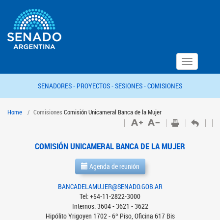
Toggle
navigation
SENADORES -
PROYECTOS -
SESIONES -
COMISIONES
Home
Comisiones
Comisión Unicameral Banca de la Mujer
COMISIÓN UNICAMERAL BANCA DE LA MUJER
Agenda de reunión
BANCADELAMUJER@SENADO.GOB.AR
Tel: +54-11-2822-3000
Internos: 3604 - 3621 - 3622
Hipólito Yrigoyen 1702 - 6º Piso, Oficina 617 Bis