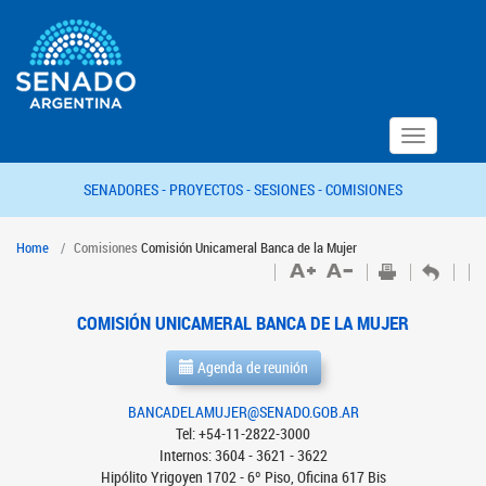
Toggle
navigation
SENADORES -
PROYECTOS -
SESIONES -
COMISIONES
Home
Comisiones
Comisión Unicameral Banca de la Mujer
COMISIÓN UNICAMERAL BANCA DE LA MUJER
Agenda de reunión
BANCADELAMUJER@SENADO.GOB.AR
Tel: +54-11-2822-3000
Internos: 3604 - 3621 - 3622
Hipólito Yrigoyen 1702 - 6º Piso, Oficina 617 Bis