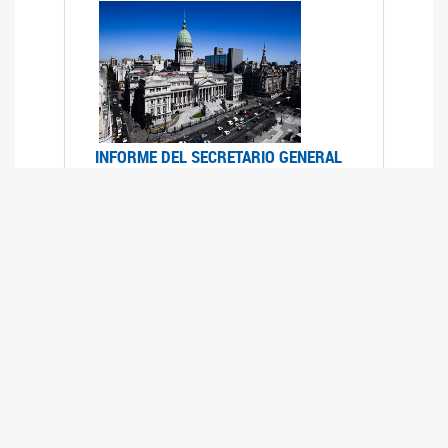
INFORME DEL SECRETARIO GENERAL
DE ONU SOBRE ACCESO A LA
JUSTICIA PARA MUJERES Y NIÑAS
12/06/2026
Durante el 70 período de sesiones de la
Comisión de la Condición Jurídica y Social de la
Mujer, el Secretario General de las Naciones
Unidas presentó el Informe "Garantizar y
fortalecer el acceso a la justicia para todas las
mujeres y las niñas".