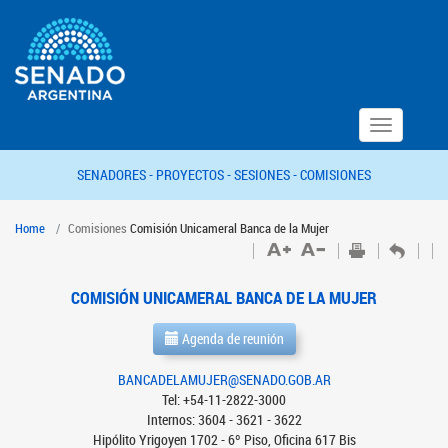
Toggle
navigation
SENADORES -
PROYECTOS -
SESIONES -
COMISIONES
Home
Comisiones
Comisión Unicameral Banca de la Mujer
COMISIÓN UNICAMERAL BANCA DE LA MUJER
Agenda de reunión
BANCADELAMUJER@SENADO.GOB.AR
Tel: +54-11-2822-3000
Internos: 3604 - 3621 - 3622
Hipólito Yrigoyen 1702 - 6º Piso, Oficina 617 Bis