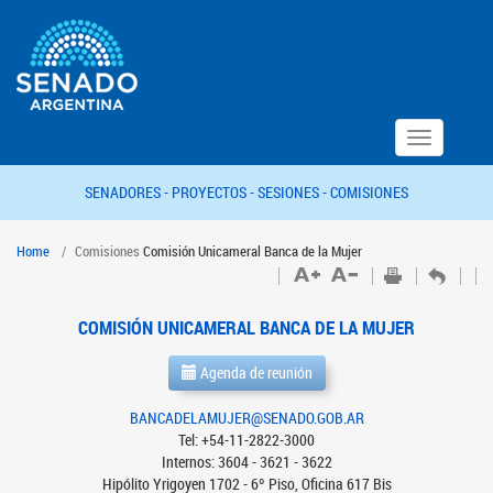
Toggle
navigation
SENADORES -
PROYECTOS -
SESIONES -
COMISIONES
Home
Comisiones
Comisión Unicameral Banca de la Mujer
COMISIÓN UNICAMERAL BANCA DE LA MUJER
Agenda de reunión
BANCADELAMUJER@SENADO.GOB.AR
Tel: +54-11-2822-3000
Internos: 3604 - 3621 - 3622
Hipólito Yrigoyen 1702 - 6º Piso, Oficina 617 Bis