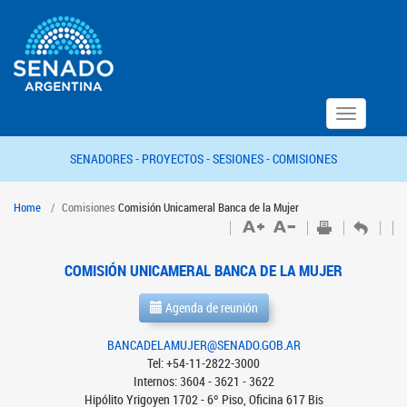
Toggle
navigation
SENADORES -
PROYECTOS -
SESIONES -
COMISIONES
Home
Comisiones
Comisión Unicameral Banca de la Mujer
COMISIÓN UNICAMERAL BANCA DE LA MUJER
Agenda de reunión
BANCADELAMUJER@SENADO.GOB.AR
Tel: +54-11-2822-3000
Internos: 3604 - 3621 - 3622
Hipólito Yrigoyen 1702 - 6º Piso, Oficina 617 Bis