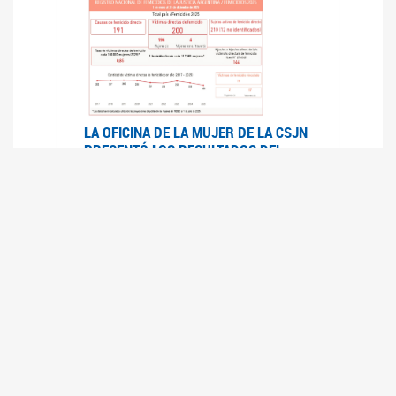
LA OFICINA DE LA MUJER DE LA CSJN
PRESENTÓ LOS RESULTADOS DEL
REGISTRO NACIONAL DE FEMICIDIOS
DE LA JUSTICIA ARGENTINA 2025
17/07/2026
El Registro Nacional de Femicidios de la
Justicia Argentina (RNFJA) identifica y analiza
las 204 causas judiciales iniciadas en 2025, en
las que se investigan los presuntos femicidios
de 200 mujeres cis, trans y travestis. Los datos
se encuentran disponibles para su consulta a
través de una nueva he