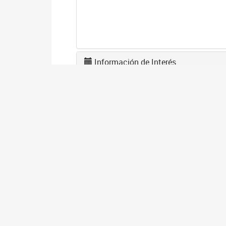
Información de Interés
L
F
1
El
en
co
I
D
1
El
gé