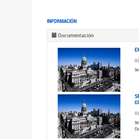
INFORMACIÓN
Documentación
E
0
Se
S
C
0
Se
Co