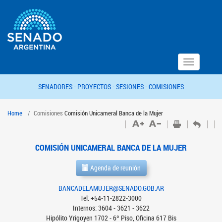
Toggle
navigation
SENADORES -
PROYECTOS -
SESIONES -
COMISIONES
Home
Comisiones
Comisión Unicameral Banca de la Mujer
COMISIÓN UNICAMERAL BANCA DE LA MUJER
Agenda de reunión
BANCADELAMUJER@SENADO.GOB.AR
Tel: +54-11-2822-3000
Internos: 3604 - 3621 - 3622
Hipólito Yrigoyen 1702 - 6º Piso, Oficina 617 Bis