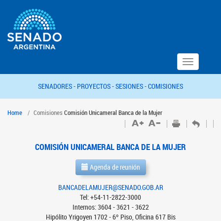
Toggle
navigation
SENADORES -
PROYECTOS -
SESIONES -
COMISIONES
Home
Comisiones
Comisión Unicameral Banca de la Mujer
COMISIÓN UNICAMERAL BANCA DE LA MUJER
Agenda de reunión
BANCADELAMUJER@SENADO.GOB.AR
Tel: +54-11-2822-3000
Internos: 3604 - 3621 - 3622
Hipólito Yrigoyen 1702 - 6º Piso, Oficina 617 Bis