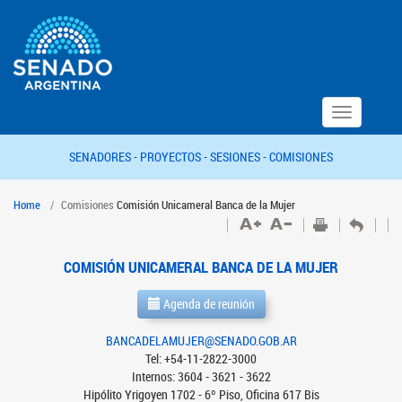
Toggle
navigation
SENADORES -
PROYECTOS -
SESIONES -
COMISIONES
Home
Comisiones
Comisión Unicameral Banca de la Mujer
COMISIÓN UNICAMERAL BANCA DE LA MUJER
Agenda de reunión
BANCADELAMUJER@SENADO.GOB.AR
Tel: +54-11-2822-3000
Internos: 3604 - 3621 - 3622
Hipólito Yrigoyen 1702 - 6º Piso, Oficina 617 Bis