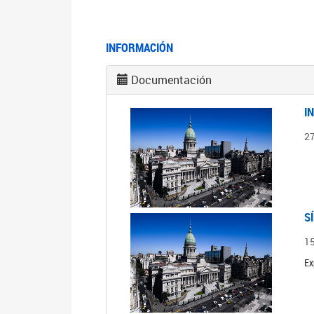
INFORMACIÓN
Documentación
I
2
S
1
Ex