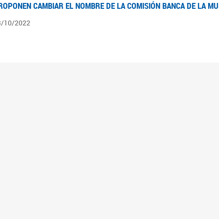
ROPONEN CAMBIAR EL NOMBRE DE LA COMISIÓN BANCA DE LA M
3/10/2022
ÍNTESIS N° 4
3/08/2022
pedientes pendientes en la Comisión Banca de la Mujer desde el 03/06/22 al 03/08
ÍNTESIS 3°
2/06/2022
pedientes pendientes en la Comisión Banca de la Mujer desde el 06/04/22 al 02/06