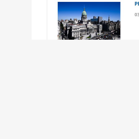
P
0
S
0
Ex
S
0
Ex