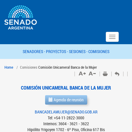
Toggle
navigation
SENADORES -
PROYECTOS -
SESIONES -
COMISIONES
Home
Comisiones
Comisión Unicameral Banca de la Mujer
COMISIÓN UNICAMERAL BANCA DE LA MUJER
Agenda de reunión
BANCADELAMUJER@SENADO.GOB.AR
Tel: +54-11-2822-3000
Internos: 3604 - 3621 - 3622
Hipólito Yrigoyen 1702 - 6º Piso, Oficina 617 Bis