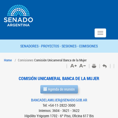
Toggle
navigation
SENADORES -
PROYECTOS -
SESIONES -
COMISIONES
Home
Comisiones
Comisión Unicameral Banca de la Mujer
COMISIÓN UNICAMERAL BANCA DE LA MUJER
Agenda de reunión
BANCADELAMUJER@SENADO.GOB.AR
Tel: +54-11-2822-3000
Internos: 3604 - 3621 - 3622
Hipólito Yrigoyen 1702 - 6º Piso, Oficina 617 Bis