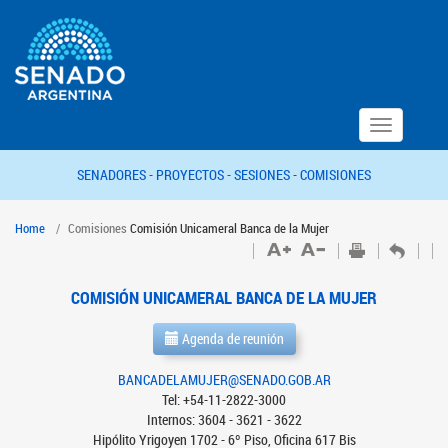
Toggle
navigation
SENADORES -
PROYECTOS -
SESIONES -
COMISIONES
Home
Comisiones
Comisión Unicameral Banca de la Mujer
COMISIÓN UNICAMERAL BANCA DE LA MUJER
Agenda de reunión
BANCADELAMUJER@SENADO.GOB.AR
Tel: +54-11-2822-3000
Internos: 3604 - 3621 - 3622
Hipólito Yrigoyen 1702 - 6º Piso, Oficina 617 Bis