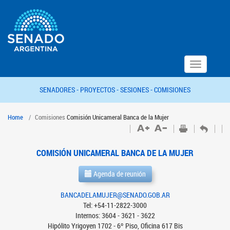
Toggle
navigation
SENADORES -
PROYECTOS -
SESIONES -
COMISIONES
Home
Comisiones
Comisión Unicameral Banca de la Mujer
COMISIÓN UNICAMERAL BANCA DE LA MUJER
Agenda de reunión
BANCADELAMUJER@SENADO.GOB.AR
Tel: +54-11-2822-3000
Internos: 3604 - 3621 - 3622
Hipólito Yrigoyen 1702 - 6º Piso, Oficina 617 Bis