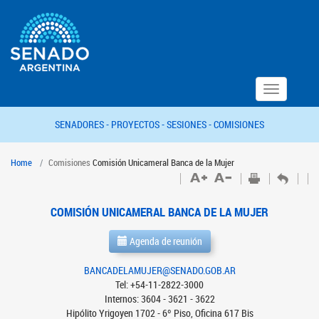
Toggle
navigation
SENADORES -
PROYECTOS -
SESIONES -
COMISIONES
Home
Comisiones
Comisión Unicameral Banca de la Mujer
COMISIÓN UNICAMERAL BANCA DE LA MUJER
Agenda de reunión
BANCADELAMUJER@SENADO.GOB.AR
Tel: +54-11-2822-3000
Internos: 3604 - 3621 - 3622
Hipólito Yrigoyen 1702 - 6º Piso, Oficina 617 Bis