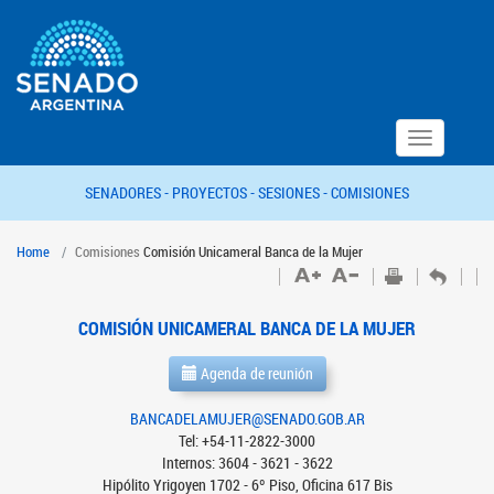
Toggle
navigation
SENADORES -
PROYECTOS -
SESIONES -
COMISIONES
Home
Comisiones
Comisión Unicameral Banca de la Mujer
COMISIÓN UNICAMERAL BANCA DE LA MUJER
Agenda de reunión
BANCADELAMUJER@SENADO.GOB.AR
Tel: +54-11-2822-3000
Internos: 3604 - 3621 - 3622
Hipólito Yrigoyen 1702 - 6º Piso, Oficina 617 Bis