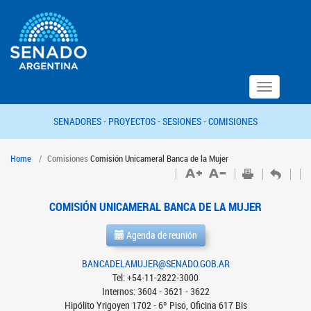
Toggle
navigation
SENADORES -
PROYECTOS -
SESIONES -
COMISIONES
Home
Comisiones
Comisión Unicameral Banca de la Mujer
COMISIÓN UNICAMERAL BANCA DE LA MUJER
Agenda de reunión
BANCADELAMUJER@SENADO.GOB.AR
Tel: +54-11-2822-3000
Internos: 3604 - 3621 - 3622
Hipólito Yrigoyen 1702 - 6º Piso, Oficina 617 Bis