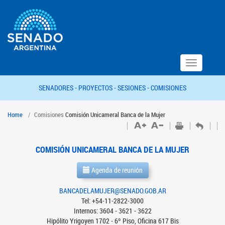
Toggle
navigation
SENADORES -
PROYECTOS -
SESIONES -
COMISIONES
Home
Comisiones
Comisión Unicameral Banca de la Mujer
COMISIÓN UNICAMERAL BANCA DE LA MUJER
Agenda de reunión
BANCADELAMUJER@SENADO.GOB.AR
Tel: +54-11-2822-3000
Internos: 3604 - 3621 - 3622
Hipólito Yrigoyen 1702 - 6º Piso, Oficina 617 Bis