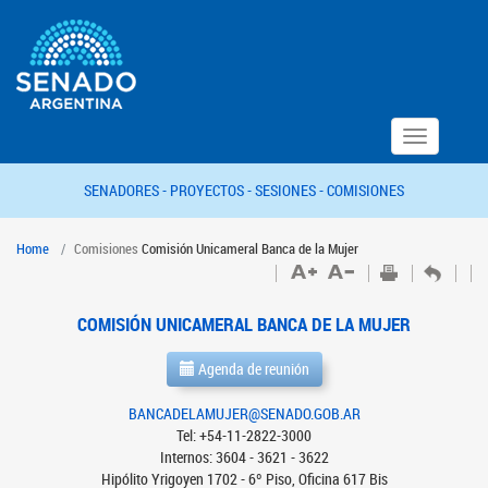
Toggle
navigation
SENADORES -
PROYECTOS -
SESIONES -
COMISIONES
Home
Comisiones
Comisión Unicameral Banca de la Mujer
COMISIÓN UNICAMERAL BANCA DE LA MUJER
Agenda de reunión
BANCADELAMUJER@SENADO.GOB.AR
Tel: +54-11-2822-3000
Internos: 3604 - 3621 - 3622
Hipólito Yrigoyen 1702 - 6º Piso, Oficina 617 Bis