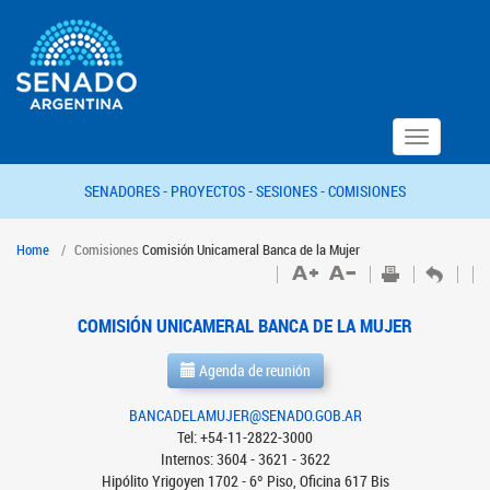
Toggle
navigation
SENADORES -
PROYECTOS -
SESIONES -
COMISIONES
Home
Comisiones
Comisión Unicameral Banca de la Mujer
COMISIÓN UNICAMERAL BANCA DE LA MUJER
Agenda de reunión
BANCADELAMUJER@SENADO.GOB.AR
Tel: +54-11-2822-3000
Internos: 3604 - 3621 - 3622
Hipólito Yrigoyen 1702 - 6º Piso, Oficina 617 Bis