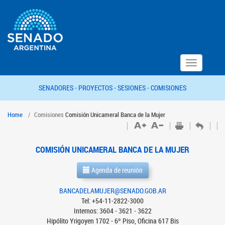
Toggle
navigation
SENADORES -
PROYECTOS -
SESIONES -
COMISIONES
Home
Comisiones
Comisión Unicameral Banca de la Mujer
COMISIÓN UNICAMERAL BANCA DE LA MUJER
Agenda de reunión
BANCADELAMUJER@SENADO.GOB.AR
Tel: +54-11-2822-3000
Internos: 3604 - 3621 - 3622
Hipólito Yrigoyen 1702 - 6º Piso, Oficina 617 Bis