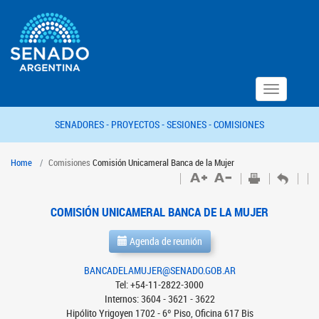
Toggle
navigation
SENADORES -
PROYECTOS -
SESIONES -
COMISIONES
Home
Comisiones
Comisión Unicameral Banca de la Mujer
COMISIÓN UNICAMERAL BANCA DE LA MUJER
Agenda de reunión
BANCADELAMUJER@SENADO.GOB.AR
Tel: +54-11-2822-3000
Internos: 3604 - 3621 - 3622
Hipólito Yrigoyen 1702 - 6º Piso, Oficina 617 Bis