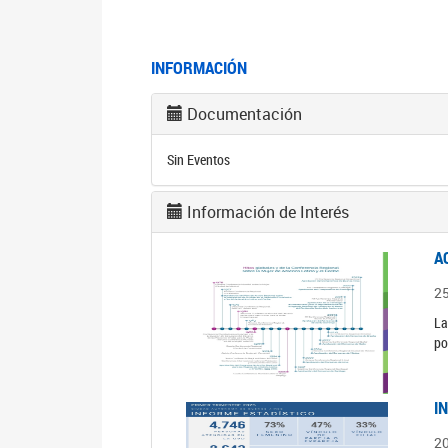
INFORMACIÓN
Documentación
Sin Eventos
Información de Interés
A
2
La
po
I
2