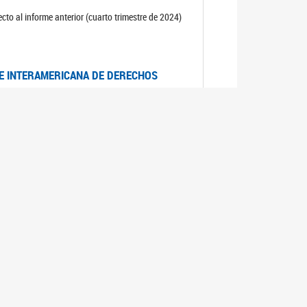
cto al informe anterior (cuarto trimestre de 2024)
TE INTERAMERICANA DE DERECHOS
entino
CIALES POR MUERTES VIOLENTAS DE
OMA DE BUENOS AIRES
es judiciales por muertes violentas de mujeres
OS SOBRE VIOLENCIA SEXUAL