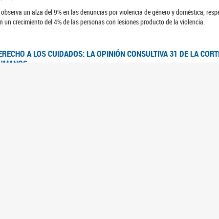
 observa un alza del 9% en las denuncias por violencia de género y doméstica, respe
n un crecimiento del 4% de las personas con lesiones producto de la violencia.
ERECHO A LOS CUIDADOS: LA OPINIÓN CONSULTIVA 31 DE LA COR
UMANOS
7/08/2025
 Corte IDH se pronunció sobre el derecho a los cuidados por pedido del Estado arg
FEM - RELEVAMIENTO DEL ESTADO DE LAS INVESTIGACIONES JUDI
UJERES CIS, MUJERES TRANS Y TRAVESTIS EN LA CIUDAD AUTÓN
6/06/2023
 UFEM presenta un estudio anual sobre el estado y la evolución de las investigacion
s, mujeres trans y travestis
FEM - INFORME RELEVAMIENTO DE FUENTES SECUNDARIAS DE DAT
6/05/2023