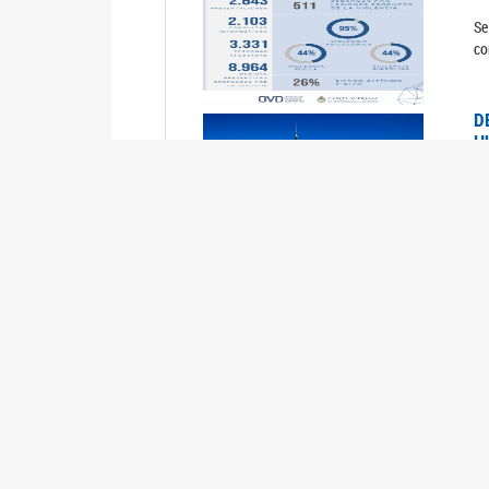
Se
co
D
H
0
La
U
M
0
La
ci
U
1