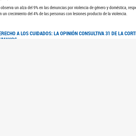
 observa un alza del 9% en las denuncias por violencia de género y doméstica, respe
n un crecimiento del 4% de las personas con lesiones producto de la violencia.
ERECHO A LOS CUIDADOS: LA OPINIÓN CONSULTIVA 31 DE LA COR
UMANOS
7/08/2025
 Corte IDH se pronunció sobre el derecho a los cuidados por pedido del Estado arg
FEM - RELEVAMIENTO DEL ESTADO DE LAS INVESTIGACIONES JUDI
UJERES CIS, MUJERES TRANS Y TRAVESTIS EN LA CIUDAD AUTÓN
6/06/2023
 UFEM presenta un estudio anual sobre el estado y la evolución de las investigacion
s, mujeres trans y travestis
FEM - INFORME RELEVAMIENTO DE FUENTES SECUNDARIAS DE DAT
6/05/2023