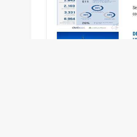
Se
co
D
H
0
La
U
M
0
La
ci
U
1