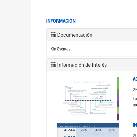
INFORMACIÓN
Documentación
Sin Eventos
Información de Interés
A
2
La
po
I
2