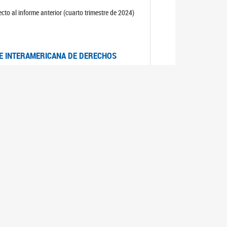
cto al informe anterior (cuarto trimestre de 2024)
TE INTERAMERICANA DE DERECHOS
entino
CIALES POR MUERTES VIOLENTAS DE
OMA DE BUENOS AIRES
es judiciales por muertes violentas de mujeres
OS SOBRE VIOLENCIA SEXUAL