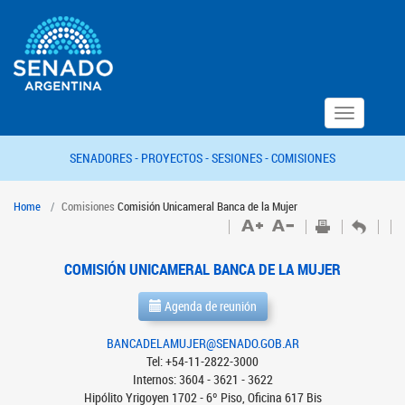
Toggle
navigation
SENADORES -
PROYECTOS -
SESIONES -
COMISIONES
Home
Comisiones
Comisión Unicameral Banca de la Mujer
COMISIÓN UNICAMERAL BANCA DE LA MUJER
Agenda de reunión
BANCADELAMUJER@SENADO.GOB.AR
Tel: +54-11-2822-3000
Internos: 3604 - 3621 - 3622
Hipólito Yrigoyen 1702 - 6º Piso, Oficina 617 Bis