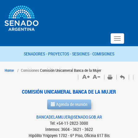
Toggle
navigation
SENADORES -
PROYECTOS -
SESIONES -
COMISIONES
Home
Comisiones
Comisión Unicameral Banca de la Mujer
COMISIÓN UNICAMERAL BANCA DE LA MUJER
Agenda de reunión
BANCADELAMUJER@SENADO.GOB.AR
Tel: +54-11-2822-3000
Internos: 3604 - 3621 - 3622
Hipólito Yrigoyen 1702 - 6º Piso, Oficina 617 Bis