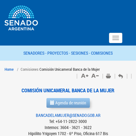
Toggle
navigation
SENADORES -
PROYECTOS -
SESIONES -
COMISIONES
Home
Comisiones
Comisión Unicameral Banca de la Mujer
COMISIÓN UNICAMERAL BANCA DE LA MUJER
Agenda de reunión
BANCADELAMUJER@SENADO.GOB.AR
Tel: +54-11-2822-3000
Internos: 3604 - 3621 - 3622
Hipólito Yrigoyen 1702 - 6º Piso, Oficina 617 Bis