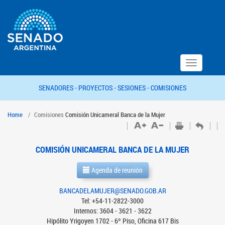
Toggle
navigation
SENADORES -
PROYECTOS -
SESIONES -
COMISIONES
Home
Comisiones
Comisión Unicameral Banca de la Mujer
COMISIÓN UNICAMERAL BANCA DE LA MUJER
Agenda de reunión
BANCADELAMUJER@SENADO.GOB.AR
Tel: +54-11-2822-3000
Internos: 3604 - 3621 - 3622
Hipólito Yrigoyen 1702 - 6º Piso, Oficina 617 Bis